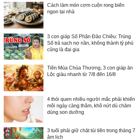
Cách làm món cơm cuộn rong biển
ngon tại nhà
3 con giáp Số Phận Đảo Chiều: Trúng
Số trả sạch nợ nần, không thành tỷ phú
cũng là đại gia
Tiền Múa Chúa Thương, 3 con giáp ăn
Lộc giàu nhanh từ 7/8 đến 16/8
4 thói quen nhiều người mắc phải khiến
môi ngày càng thâm, khô nứt dù chăm
dùng son dưỡng
3 tuổi phải giữ chặt túi tiền trong tháng 7
âm lịch