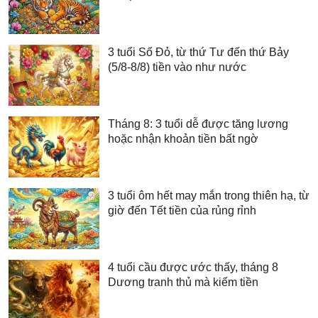
3 tuổi Số Đỏ, từ thứ Tư đến thứ Bảy
(5/8-8/8) tiền vào như nước
Tháng 8: 3 tuổi dễ được tăng lương
hoặc nhận khoản tiền bất ngờ
3 tuổi ôm hết may mắn trong thiên hạ, từ
giờ đến Tết tiền của rủng rỉnh
4 tuổi cầu được ước thấy, tháng 8
Dương tranh thủ mà kiếm tiền