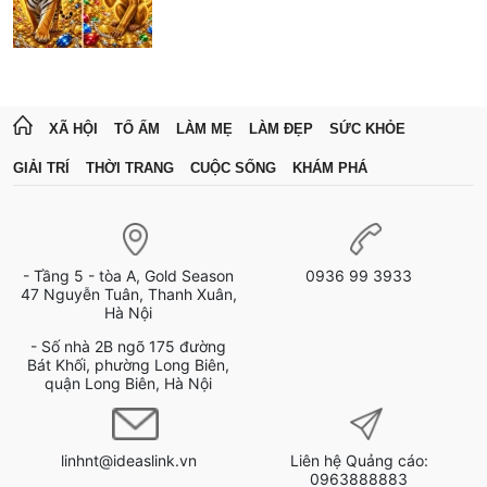
XÃ HỘI
TỔ ẤM
LÀM MẸ
LÀM ĐẸP
SỨC KHỎE
GIẢI TRÍ
THỜI TRANG
CUỘC SỐNG
KHÁM PHÁ
- Tầng 5 - tòa A, Gold Season
0936 99 3933
47 Nguyễn Tuân, Thanh Xuân,
Hà Nội
- Số nhà 2B ngõ 175 đường
Bát Khối, phường Long Biên,
quận Long Biên, Hà Nội
linhnt@ideaslink.vn
Liên hệ Quảng cáo:
0963888883