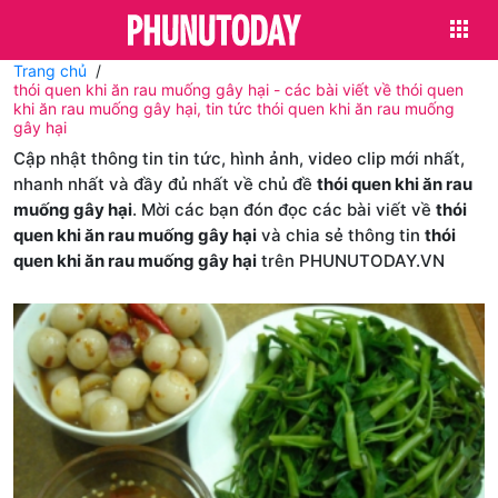
Trang chủ
thói quen khi ăn rau muống gây hại - các bài viết về thói quen
khi ăn rau muống gây hại, tin tức thói quen khi ăn rau muống
gây hại
Cập nhật thông tin tin tức, hình ảnh, video clip mới nhất,
nhanh nhất và đầy đủ nhất về chủ đề
thói quen khi ăn rau
muống gây hại
. Mời các bạn đón đọc các bài viết về
thói
quen khi ăn rau muống gây hại
và chia sẻ thông tin
thói
quen khi ăn rau muống gây hại
trên PHUNUTODAY.VN