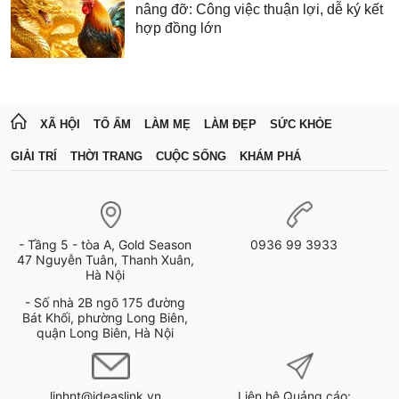
nâng đỡ: Công việc thuận lợi, dễ ký kết
hợp đồng lớn
XÃ HỘI
TỔ ẤM
LÀM MẸ
LÀM ĐẸP
SỨC KHỎE
GIẢI TRÍ
THỜI TRANG
CUỘC SỐNG
KHÁM PHÁ
- Tầng 5 - tòa A, Gold Season
0936 99 3933
47 Nguyễn Tuân, Thanh Xuân,
Hà Nội
- Số nhà 2B ngõ 175 đường
Bát Khối, phường Long Biên,
quận Long Biên, Hà Nội
linhnt@ideaslink.vn
Liên hệ Quảng cáo: