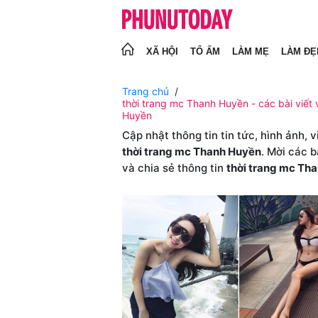
XÃ HỘI
TỔ ẤM
LÀM MẸ
LÀM ĐẸ
Trang chủ
thời trang mc Thanh Huyền - các bài viết 
Huyền
Cập nhật thông tin tin tức, hình ảnh, 
thời trang mc Thanh Huyền
. Mời các 
và chia sẻ thông tin
thời trang mc Th