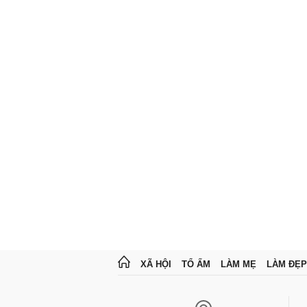
XÃ HỘI
TỔ ẤM
LÀM MẸ
LÀM ĐẸP