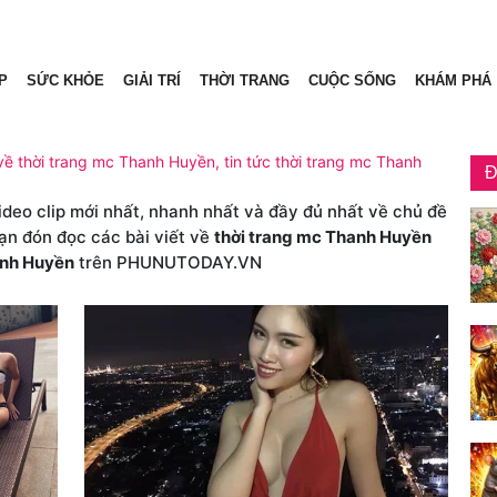
P
SỨC KHỎE
GIẢI TRÍ
THỜI TRANG
CUỘC SỐNG
KHÁM PHÁ
về thời trang mc Thanh Huyền, tin tức thời trang mc Thanh
Đ
video clip mới nhất, nhanh nhất và đầy đủ nhất về chủ đề
bạn đón đọc các bài viết về
thời trang mc Thanh Huyền
anh Huyền
trên PHUNUTODAY.VN