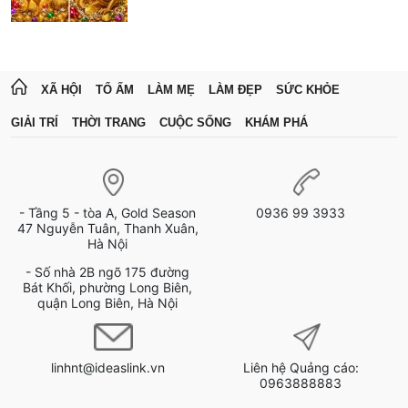
XÃ HỘI
TỔ ẤM
LÀM MẸ
LÀM ĐẸP
SỨC KHỎE
GIẢI TRÍ
THỜI TRANG
CUỘC SỐNG
KHÁM PHÁ
- Tầng 5 - tòa A, Gold Season
0936 99 3933
47 Nguyễn Tuân, Thanh Xuân,
Hà Nội
- Số nhà 2B ngõ 175 đường
Bát Khối, phường Long Biên,
quận Long Biên, Hà Nội
linhnt@ideaslink.vn
Liên hệ Quảng cáo:
0963888883