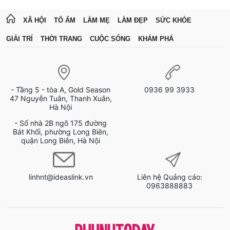
XÃ HỘI
TỔ ẤM
LÀM MẸ
LÀM ĐẸP
SỨC KHỎE
GIẢI TRÍ
THỜI TRANG
CUỘC SỐNG
KHÁM PHÁ
- Tầng 5 - tòa A, Gold Season
0936 99 3933
47 Nguyễn Tuân, Thanh Xuân,
Hà Nội
- Số nhà 2B ngõ 175 đường
Bát Khối, phường Long Biên,
quận Long Biên, Hà Nội
linhnt@ideaslink.vn
Liên hệ Quảng cáo:
0963888883