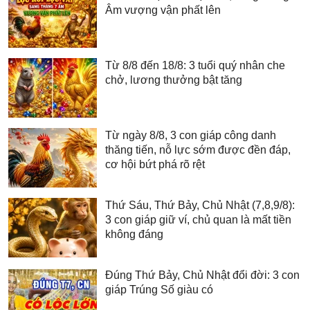
Âm vượng vận phất lên
Từ 8/8 đến 18/8: 3 tuổi quý nhân che
chở, lương thưởng bật tăng
Từ ngày 8/8, 3 con giáp công danh
thăng tiến, nỗ lực sớm được đền đáp,
cơ hội bứt phá rõ rệt
Thứ Sáu, Thứ Bảy, Chủ Nhật (7,8,9/8):
3 con giáp giữ ví, chủ quan là mất tiền
không đáng
Đúng Thứ Bảy, Chủ Nhật đổi đời: 3 con
giáp Trúng Số giàu có