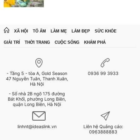
XÃ HỘI
TỔ ẤM
LÀM MẸ
LÀM ĐẸP
SỨC KHỎE
GIẢI TRÍ
THỜI TRANG
CUỘC SỐNG
KHÁM PHÁ
- Tầng 5 - tòa A, Gold Season
0936 99 3933
47 Nguyễn Tuân, Thanh Xuân,
Hà Nội
- Số nhà 2B ngõ 175 đường
Bát Khối, phường Long Biên,
quận Long Biên, Hà Nội
linhnt@ideaslink.vn
Liên hệ Quảng cáo:
0963888883