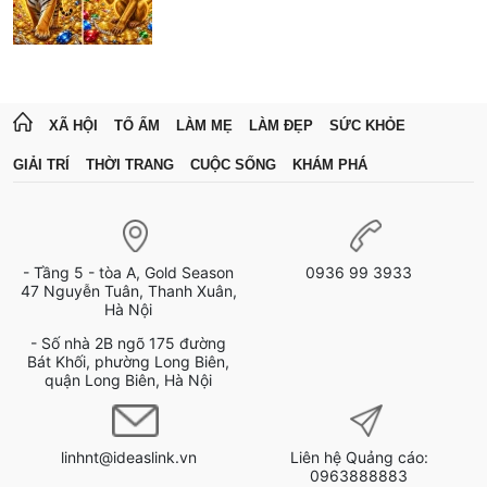
XÃ HỘI
TỔ ẤM
LÀM MẸ
LÀM ĐẸP
SỨC KHỎE
GIẢI TRÍ
THỜI TRANG
CUỘC SỐNG
KHÁM PHÁ
- Tầng 5 - tòa A, Gold Season
0936 99 3933
47 Nguyễn Tuân, Thanh Xuân,
Hà Nội
- Số nhà 2B ngõ 175 đường
Bát Khối, phường Long Biên,
quận Long Biên, Hà Nội
linhnt@ideaslink.vn
Liên hệ Quảng cáo:
0963888883