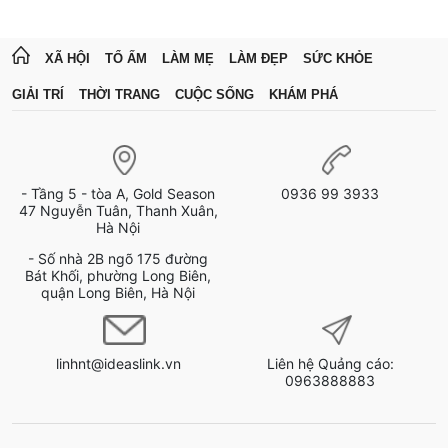
XÃ HỘI
TỔ ẤM
LÀM MẸ
LÀM ĐẸP
SỨC KHỎE
GIẢI TRÍ
THỜI TRANG
CUỘC SỐNG
KHÁM PHÁ
- Tầng 5 - tòa A, Gold Season
0936 99 3933
47 Nguyễn Tuân, Thanh Xuân,
Hà Nội
- Số nhà 2B ngõ 175 đường
Bát Khối, phường Long Biên,
quận Long Biên, Hà Nội
linhnt@ideaslink.vn
Liên hệ Quảng cáo:
0963888883