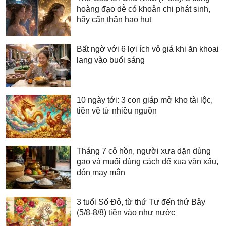
hoàng đạo dễ có khoản chi phát sinh,
hãy cẩn thận hao hụt
Bất ngờ với 6 lợi ích vô giá khi ăn khoai
lang vào buổi sáng
10 ngày tới: 3 con giáp mở kho tài lộc,
tiền về từ nhiều nguồn
Tháng 7 cô hồn, người xưa dặn dùng
gạo và muối đúng cách để xua vận xấu,
đón may mắn
3 tuổi Số Đỏ, từ thứ Tư đến thứ Bảy
(5/8-8/8) tiền vào như nước