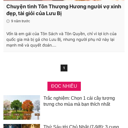
Chuyện tình Tôn Thượng Hương người vợ xinh
đẹp, tài giỏi của Lưu Bị
9 năm trước
Vốn là em gái của Tôn Sách và Tôn Quyền, chỉ vì lợi ích của
quốc gia mà bị gả cho Lưu Bị, nhưng người phụ nữ này lại
mạnh mẽ và quyết đoán....
1
ĐỌC NHIỀU
Trắc nghiệm: Chọn 1 cái cây tượng
trưng cho mùa mà bạn thích nhất
Thứ Sáu tới Chủ Nhật (7-9/8): 3 cung