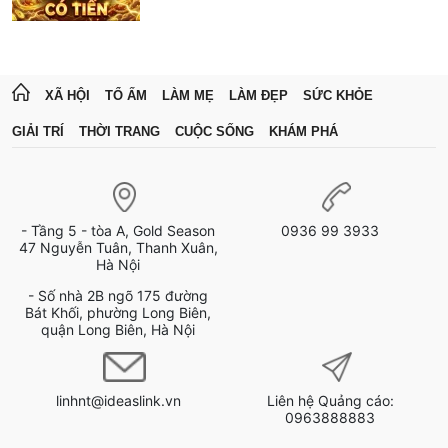
XÃ HỘI
TỔ ẤM
LÀM MẸ
LÀM ĐẸP
SỨC KHỎE
GIẢI TRÍ
THỜI TRANG
CUỘC SỐNG
KHÁM PHÁ
- Tầng 5 - tòa A, Gold Season
0936 99 3933
47 Nguyễn Tuân, Thanh Xuân,
Hà Nội
- Số nhà 2B ngõ 175 đường
Bát Khối, phường Long Biên,
quận Long Biên, Hà Nội
linhnt@ideaslink.vn
Liên hệ Quảng cáo:
0963888883