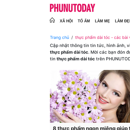
XÃ HỘI
TỔ ẤM
LÀM MẸ
LÀM ĐẸ
Trang chủ
thực phẩm dài tóc - các bài 
Cập nhật thông tin tin tức, hình ảnh, 
thực phẩm dài tóc
. Mời các bạn đón đ
tin
thực phẩm dài tóc
trên PHUNUTO
8 thực phẩm ngon miệng giúp 