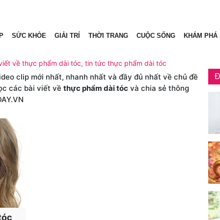
P
SỨC KHỎE
GIẢI TRÍ
THỜI TRANG
CUỘC SỐNG
KHÁM PHÁ
viết về thực phẩm dài tóc, tin tức thực phẩm dài tóc
video clip mới nhất, nhanh nhất và đầy đủ nhất về chủ đề
Đ
ọc các bài viết về
thực phẩm dài tóc
và chia sẻ thông
DAY.VN
tóc