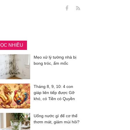
ỌC NHIỀU
Mẹo xử lý tường nhà bị
bong tróc, ẩm mốc
Tháng 8, 9, 10: 4 con
giáp liên tiếp được Gỡ
khó, có Tiền có Quyền
Uống nước gì để cơ thể
thơm mát, giảm mùi hôi?