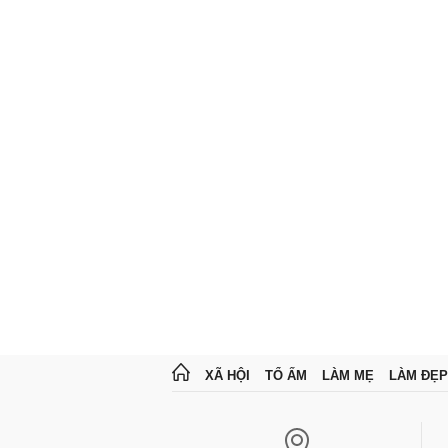
XÃ HỘI
TỔ ẤM
LÀM MẸ
LÀM ĐẸP