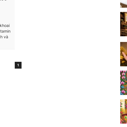
khoai
itamin
nh và
1