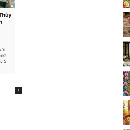
 Thủy
n
ười
 mới
au 5
1