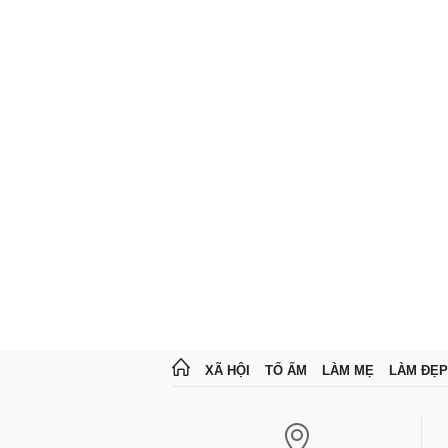
XÃ HỘI
TỔ ẤM
LÀM MẸ
LÀM ĐẸP