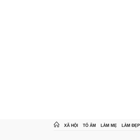
XÃ HỘI
TỔ ẤM
LÀM MẸ
LÀM ĐẸP