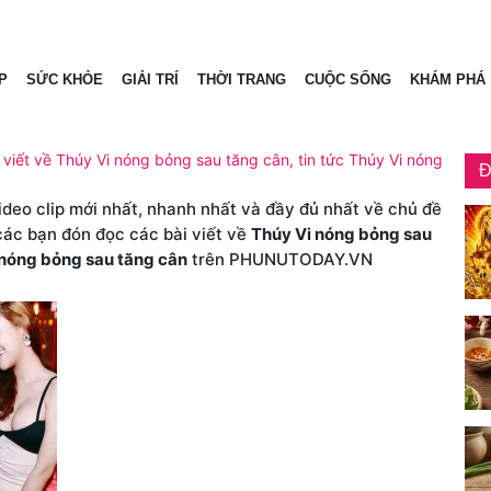
P
SỨC KHỎE
GIẢI TRÍ
THỜI TRANG
CUỘC SỐNG
KHÁM PHÁ
 viết về Thúy Vi nóng bỏng sau tăng cân, tin tức Thúy Vi nóng
Đ
video clip mới nhất, nhanh nhất và đầy đủ nhất về chủ đề
 các bạn đón đọc các bài viết về
Thúy Vi nóng bỏng sau
 nóng bỏng sau tăng cân
trên PHUNUTODAY.VN