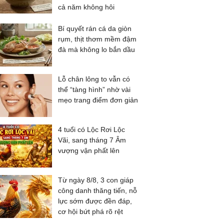
cả năm không hôi
Bí quyết rán cá da giòn
rụm, thịt thơm mềm đậm
đà mà không lo bắn dầu
Lỗ chân lông to vẫn có
thể “tàng hình” nhờ vài
mẹo trang điểm đơn giản
4 tuổi có Lộc Rơi Lộc
Vãi, sang tháng 7 Âm
vượng vận phất lên
Từ ngày 8/8, 3 con giáp
công danh thăng tiến, nỗ
lực sớm được đền đáp,
cơ hội bứt phá rõ rệt