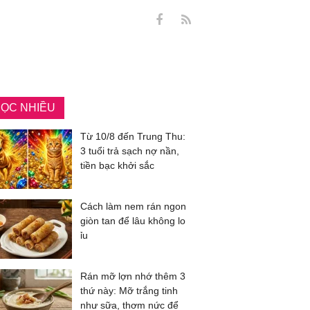
ỌC NHIỀU
Từ 10/8 đến Trung Thu:
3 tuổi trả sạch nợ nần,
tiền bạc khởi sắc
Cách làm nem rán ngon
giòn tan để lâu không lo
ỉu
Rán mỡ lợn nhớ thêm 3
thứ này: Mỡ trắng tinh
như sữa, thơm nức để