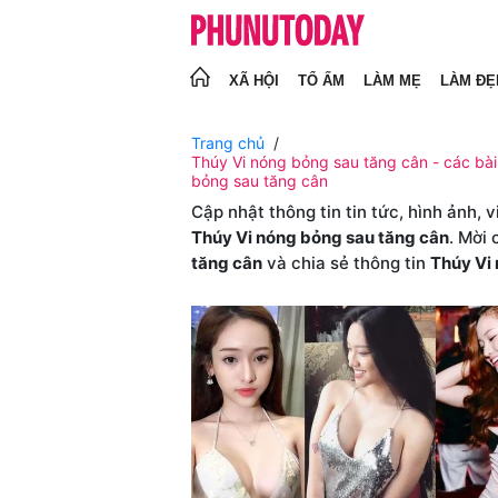
XÃ HỘI
TỔ ẤM
LÀM MẸ
LÀM ĐẸ
Trang chủ
Thúy Vi nóng bỏng sau tăng cân - các bài
bỏng sau tăng cân
Cập nhật thông tin tin tức, hình ảnh, 
Thúy Vi nóng bỏng sau tăng cân
. Mời
tăng cân
và chia sẻ thông tin
Thúy Vi