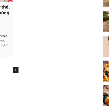
 thể,
khủng
"chiêu
táo
 mắt"
1