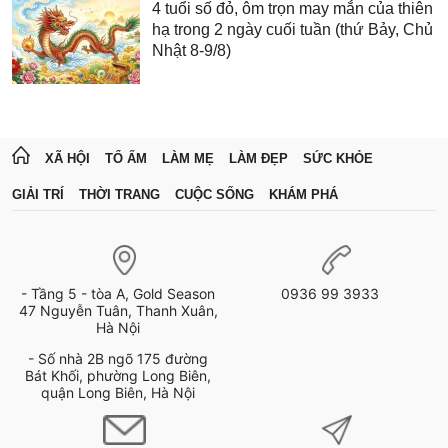
4 tuổi số đỏ, ôm trọn may mắn của thiên
hạ trong 2 ngày cuối tuần (thứ Bảy, Chủ
Nhật 8-9/8)
XÃ HỘI
TỔ ẤM
LÀM MẸ
LÀM ĐẸP
SỨC KHỎE
GIẢI TRÍ
THỜI TRANG
CUỘC SỐNG
KHÁM PHÁ
- Tầng 5 - tòa A, Gold Season
0936 99 3933
47 Nguyễn Tuân, Thanh Xuân,
Hà Nội
- Số nhà 2B ngõ 175 đường
Bát Khối, phường Long Biên,
quận Long Biên, Hà Nội