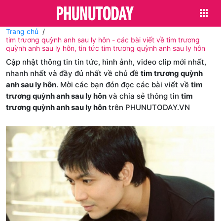
Trang chủ
tim trương quỳnh anh sau ly hôn - các bài viết về tim trương
quỳnh anh sau ly hôn, tin tức tim trương quỳnh anh sau ly hôn
Cập nhật thông tin tin tức, hình ảnh, video clip mới nhất,
nhanh nhất và đầy đủ nhất về chủ đề
tim trương quỳnh
anh sau ly hôn
. Mời các bạn đón đọc các bài viết về
tim
trương quỳnh anh sau ly hôn
và chia sẻ thông tin
tim
trương quỳnh anh sau ly hôn
trên PHUNUTODAY.VN