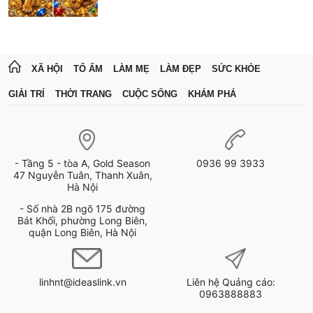
XÃ HỘI
TỔ ẤM
LÀM MẸ
LÀM ĐẸP
SỨC KHỎE
GIẢI TRÍ
THỜI TRANG
CUỘC SỐNG
KHÁM PHÁ
- Tầng 5 - tòa A, Gold Season
0936 99 3933
47 Nguyễn Tuân, Thanh Xuân,
Hà Nội
- Số nhà 2B ngõ 175 đường
Bát Khối, phường Long Biên,
quận Long Biên, Hà Nội
linhnt@ideaslink.vn
Liên hệ Quảng cáo:
0963888883