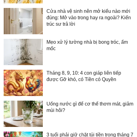
Cửa nhà vệ sinh nên mở kiểu nào mới
đúng: Mở vào trong hay ra ngoài? Kiến
trúc sư trả lời
Mẹo xử lý tường nhà bị bong tróc, ẩm
mốc
Tháng 8, 9, 10: 4 con giáp liên tiếp
được Gỡ khó, có Tiền có Quyền
Uống nước gì để cơ thể thơm mát, giảm
mùi hôi?
3 tuổi phải giữ chặt túi tiền trong tháng 7