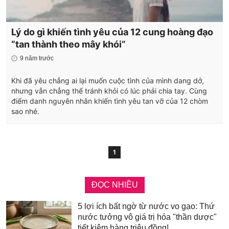
Lý do gì khiến tình yêu của 12 cung hoàng đạo
“tan thành theo mây khói”
9 năm trước
Khi đã yêu chẳng ai lại muốn cuộc tình của mình dang dở,
nhưng vẫn chẳng thể tránh khỏi có lúc phải chia tay. Cùng
điểm danh nguyên nhân khiến tình yêu tan vỡ của 12 chòm
sao nhé.
1
ĐỌC NHIỀU
5 lợi ích bất ngờ từ nước vo gạo: Thứ
nước tưởng vô giá trị hóa "thần dược"
tiết kiệm hàng triệu đồng!