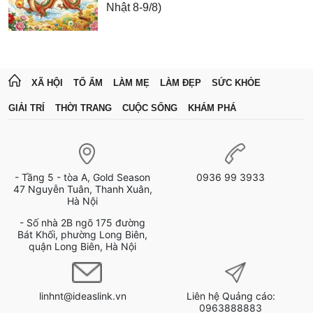
Nhật 8-9/8)
XÃ HỘI
TỔ ẤM
LÀM MẸ
LÀM ĐẸP
SỨC KHỎE
GIẢI TRÍ
THỜI TRANG
CUỘC SỐNG
KHÁM PHÁ
- Tầng 5 - tòa A, Gold Season
0936 99 3933
47 Nguyễn Tuân, Thanh Xuân,
Hà Nội
- Số nhà 2B ngõ 175 đường
Bát Khối, phường Long Biên,
quận Long Biên, Hà Nội
linhnt@ideaslink.vn
Liên hệ Quảng cáo:
0963888883