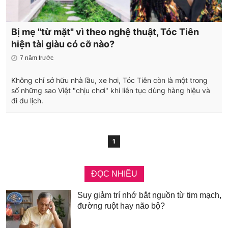
Bị mẹ "từ mặt" vì theo nghệ thuật, Tóc Tiên
hiện tài giàu có cỡ nào?
7 năm trước
Không chỉ sở hữu nhà lầu, xe hơi, Tóc Tiên còn là một trong
số những sao Việt "chịu chơi" khi liên tục dùng hàng hiệu và
đi du lịch.
1
ĐỌC NHIỀU
Suy giảm trí nhớ bắt nguồn từ tim mạch,
đường ruột hay não bộ?