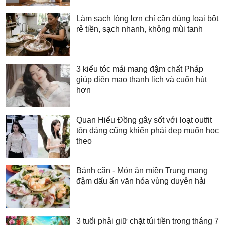
Làm sạch lòng lợn chỉ cần dùng loại bột
rẻ tiền, sạch nhanh, không mùi tanh
3 kiểu tóc mái mang đậm chất Pháp
giúp diện mạo thanh lịch và cuốn hút
hơn
Quan Hiểu Đồng gây sốt với loạt outfit
tôn dáng cũng khiến phái đẹp muốn học
theo
Bánh căn - Món ăn miền Trung mang
đậm dấu ấn văn hóa vùng duyên hải
3 tuổi phải giữ chặt túi tiền trong tháng 7