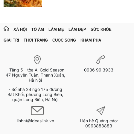
XÃ HỘI
TỔ ẤM
LÀM MẸ
LÀM ĐẸP
SỨC KHỎE
GIẢI TRÍ
THỜI TRANG
CUỘC SỐNG
KHÁM PHÁ
- Tầng 5 - tòa A, Gold Season
0936 99 3933
47 Nguyễn Tuân, Thanh Xuân,
Hà Nội
- Số nhà 2B ngõ 175 đường
Bát Khối, phường Long Biên,
quận Long Biên, Hà Nội
linhnt@ideaslink.vn
Liên hệ Quảng cáo:
0963888883