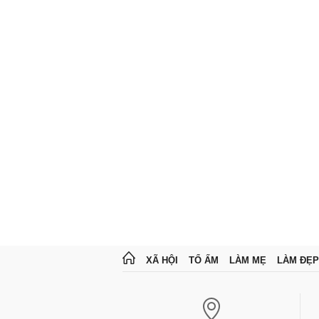
XÃ HỘI
TỔ ẤM
LÀM MẸ
LÀM ĐẸP