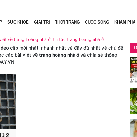
P
SỨC KHỎE
GIẢI TRÍ
THỜI TRANG
CUỘC SỐNG
KHÁM PHÁ
viết về trang hoàng nhà ở, tin tức trang hoàng nhà ở
video clip mới nhất, nhanh nhất và đầy đủ nhất về chủ đề
Đ
ọc các bài viết về
trang hoàng nhà ở
và chia sẻ thông
DAY.VN
đủ 2