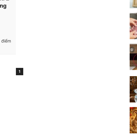
ang
g điểm
1