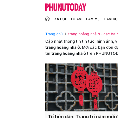
XÃ HỘI
TỔ ẤM
LÀM MẸ
LÀM ĐẸ
Trang chủ
trang hoàng nhà ở - các bài 
Cập nhật thông tin tin tức, hình ảnh, 
trang hoàng nhà ở
. Mời các bạn đón đ
tin
trang hoàng nhà ở
trên PHUNUTO
Tổ tiên dặn: Trang trí năm mới 