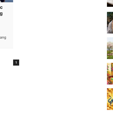
ực
ng
gang
1