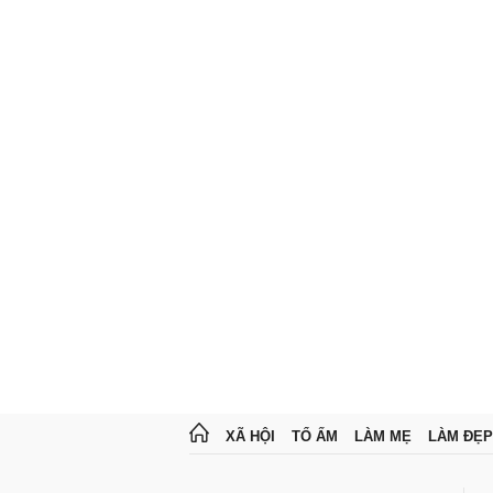
XÃ HỘI
TỔ ẤM
LÀM MẸ
LÀM ĐẸP