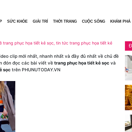
P
SỨC KHỎE
GIẢI TRÍ
THỜI TRANG
CUỘC SỐNG
KHÁM PHÁ
ề trang phục họa tiết kẻ sọc, tin tức trang phục họa tiết kẻ
Đ
video clip mới nhất, nhanh nhất và đầy đủ nhất về chủ đề
n đón đọc các bài viết về
trang phục họa tiết kẻ sọc
và
kẻ sọc
trên PHUNUTODAY.VN