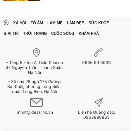
XÃ HỘI
TỔ ẤM
LÀM MẸ
LÀM ĐẸP
SỨC KHỎE
GIẢI TRÍ
THỜI TRANG
CUỘC SỐNG
KHÁM PHÁ
- Tầng 5 - tòa A, Gold Season
0936 99 3933
47 Nguyễn Tuân, Thanh Xuân,
Hà Nội
- Số nhà 2B ngõ 175 đường
Bát Khối, phường Long Biên,
quận Long Biên, Hà Nội
linhnt@ideaslink.vn
Liên hệ Quảng cáo:
0963888883