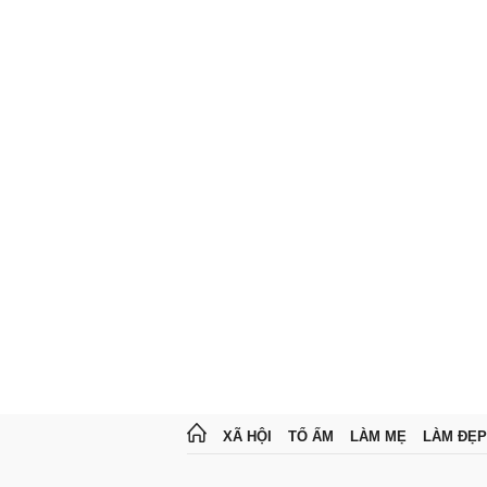
XÃ HỘI
TỔ ẤM
LÀM MẸ
LÀM ĐẸP