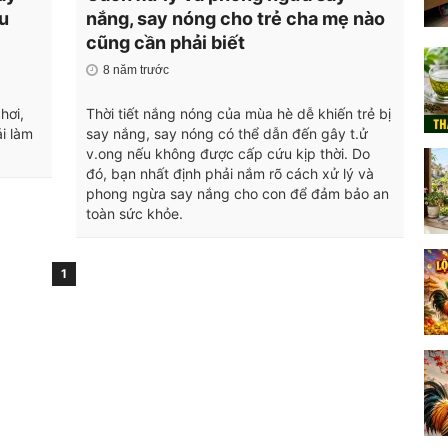
u
nắng, say nóng cho trẻ cha mẹ nào
cũng cần phải biết
8 năm trước
hơi,
Thời tiết nắng nóng của mùa hè dễ khiến trẻ bị
i làm
say nắng, say nóng có thể dẫn đến gây t.ử
v.ong nếu không được cấp cứu kịp thời. Do
đó, bạn nhất định phải nắm rõ cách xử lý và
phong ngừa say nắng cho con để đảm bảo an
toàn sức khỏe.
1