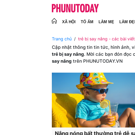
XÃ HỘI
TỔ ẤM
LÀM MẸ
LÀM ĐẸ
Trang chủ
trẻ bị say nắng - các bài viết
Cập nhật thông tin tin tức, hình ảnh, 
trẻ bị say nắng
. Mời các bạn đón đọc 
say nắng
trên PHUNUTODAY.VN
Nắng nóng bất thường trẻ dễ s