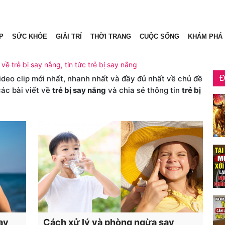
P
SỨC KHỎE
GIẢI TRÍ
THỜI TRANG
CUỘC SỐNG
KHÁM PHÁ
 về trẻ bị say nắng, tin tức trẻ bị say nắng
video clip mới nhất, nhanh nhất và đầy đủ nhất về chủ đề
Đ
các bài viết về
trẻ bị say nắng
và chia sẻ thông tin
trẻ bị
ay
Cách xử lý và phòng ngừa say