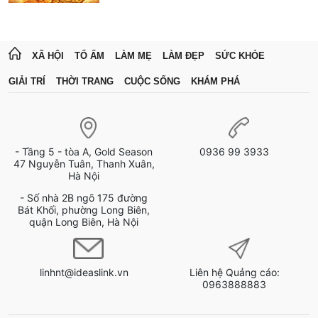
XÃ HỘI
TỔ ẤM
LÀM MẸ
LÀM ĐẸP
SỨC KHỎE
GIẢI TRÍ
THỜI TRANG
CUỘC SỐNG
KHÁM PHÁ
- Tầng 5 - tòa A, Gold Season
0936 99 3933
47 Nguyễn Tuân, Thanh Xuân,
Hà Nội
- Số nhà 2B ngõ 175 đường
Bát Khối, phường Long Biên,
quận Long Biên, Hà Nội
linhnt@ideaslink.vn
Liên hệ Quảng cáo:
0963888883