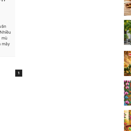
văn
 Nhiều
g mù
m mây
1