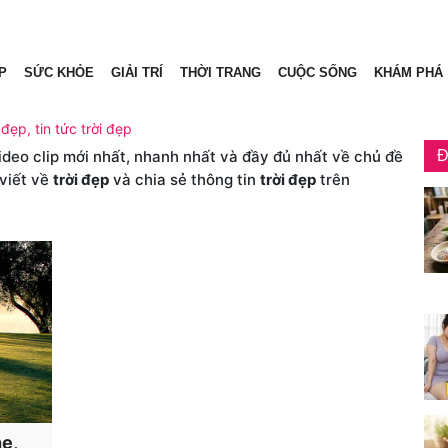
P
SỨC KHỎE
GIẢI TRÍ
THỜI TRANG
CUỘC SỐNG
KHÁM PHÁ
 đẹp, tin tức trời đẹp
video clip mới nhất, nhanh nhất và đầy đủ nhất về chủ đề
Đ
 viết về
trời đẹp
và chia sẻ thông tin
trời đẹp
trên
ẹ,