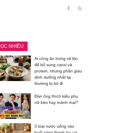
ỌC NHIỀU
Ai cũng ăn trứng vịt lộn
để bổ sung canxi và
protein, nhưng phần giàu
dinh dưỡng nhất lại
thường bị bỏ đi
Đàn ông thích kiểu phụ
nữ béo hay mảnh mai?
3 loại nước uống vào
buổi sáng thanh lọc cơ