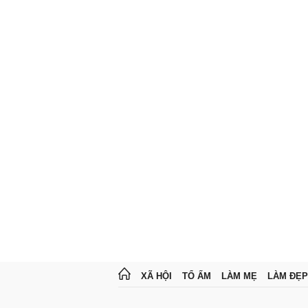
XÃ HỘI
TỔ ẤM
LÀM MẸ
LÀM ĐẸP