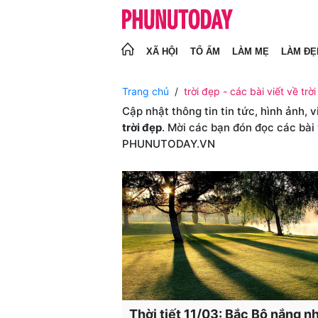
XÃ HỘI
TỔ ẤM
LÀM MẸ
LÀM ĐẸ
Trang chủ
trời đẹp - các bài viết về trời
Cập nhật thông tin tin tức, hình ảnh, 
trời đẹp
. Mời các bạn đón đọc các bài
PHUNUTODAY.VN
Thời tiết 11/03: Bắc Bộ nắng nh