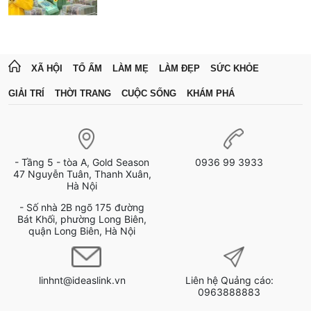
XÃ HỘI
TỔ ẤM
LÀM MẸ
LÀM ĐẸP
SỨC KHỎE
GIẢI TRÍ
THỜI TRANG
CUỘC SỐNG
KHÁM PHÁ
- Tầng 5 - tòa A, Gold Season
0936 99 3933
47 Nguyễn Tuân, Thanh Xuân,
Hà Nội
- Số nhà 2B ngõ 175 đường
Bát Khối, phường Long Biên,
quận Long Biên, Hà Nội
linhnt@ideaslink.vn
Liên hệ Quảng cáo:
0963888883