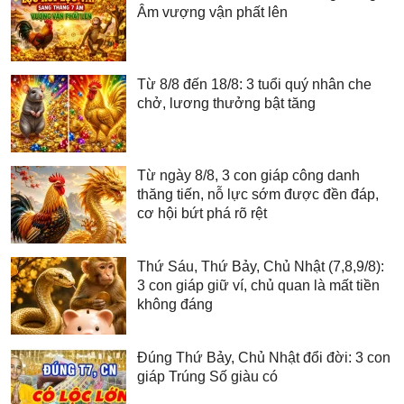
Âm vượng vận phất lên
Từ 8/8 đến 18/8: 3 tuổi quý nhân che
chở, lương thưởng bật tăng
Từ ngày 8/8, 3 con giáp công danh
thăng tiến, nỗ lực sớm được đền đáp,
cơ hội bứt phá rõ rệt
Thứ Sáu, Thứ Bảy, Chủ Nhật (7,8,9/8):
3 con giáp giữ ví, chủ quan là mất tiền
không đáng
Đúng Thứ Bảy, Chủ Nhật đổi đời: 3 con
giáp Trúng Số giàu có