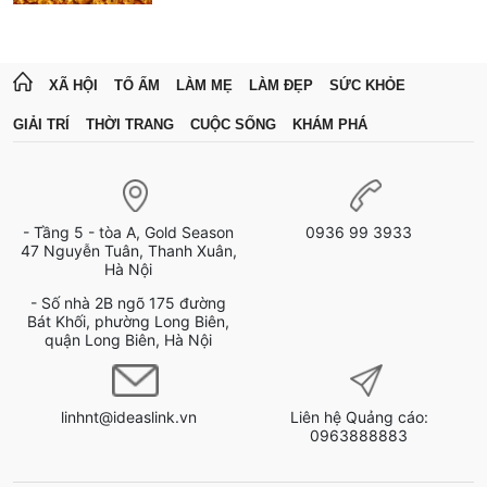
XÃ HỘI
TỔ ẤM
LÀM MẸ
LÀM ĐẸP
SỨC KHỎE
GIẢI TRÍ
THỜI TRANG
CUỘC SỐNG
KHÁM PHÁ
- Tầng 5 - tòa A, Gold Season
0936 99 3933
47 Nguyễn Tuân, Thanh Xuân,
Hà Nội
- Số nhà 2B ngõ 175 đường
Bát Khối, phường Long Biên,
quận Long Biên, Hà Nội
linhnt@ideaslink.vn
Liên hệ Quảng cáo:
0963888883