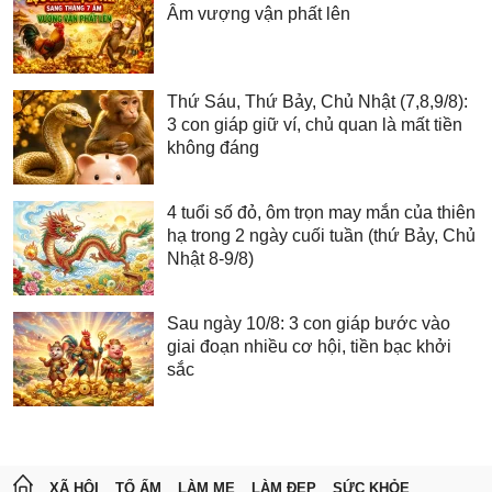
Âm vượng vận phất lên
Thứ Sáu, Thứ Bảy, Chủ Nhật (7,8,9/8):
3 con giáp giữ ví, chủ quan là mất tiền
không đáng
4 tuổi số đỏ, ôm trọn may mắn của thiên
hạ trong 2 ngày cuối tuần (thứ Bảy, Chủ
Nhật 8-9/8)
Sau ngày 10/8: 3 con giáp bước vào
giai đoạn nhiều cơ hội, tiền bạc khởi
sắc
XÃ HỘI
TỔ ẤM
LÀM MẸ
LÀM ĐẸP
SỨC KHỎE