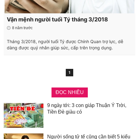
Vận mệnh người tuổi Tý tháng 3/2018
8 năm trước
Tháng 3/2018, người tuổi Tý được Chính Quan trợ lực, dễ
dàng được quý nhân giúp sức, cấp trên trọng dụng.
1
ĐỌC NHIỀU
9 ngày tới: 3 con giáp Thuận Ý Trời,
Tiền Đè giàu có
Người sống tử tế cũng cần biết 5 kiểu