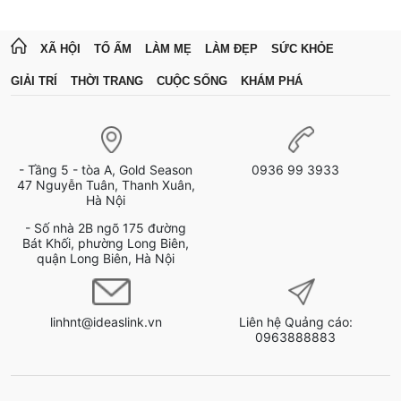
XÃ HỘI
TỔ ẤM
LÀM MẸ
LÀM ĐẸP
SỨC KHỎE
GIẢI TRÍ
THỜI TRANG
CUỘC SỐNG
KHÁM PHÁ
- Tầng 5 - tòa A, Gold Season
0936 99 3933
47 Nguyễn Tuân, Thanh Xuân,
Hà Nội
- Số nhà 2B ngõ 175 đường
Bát Khối, phường Long Biên,
quận Long Biên, Hà Nội
linhnt@ideaslink.vn
Liên hệ Quảng cáo:
0963888883