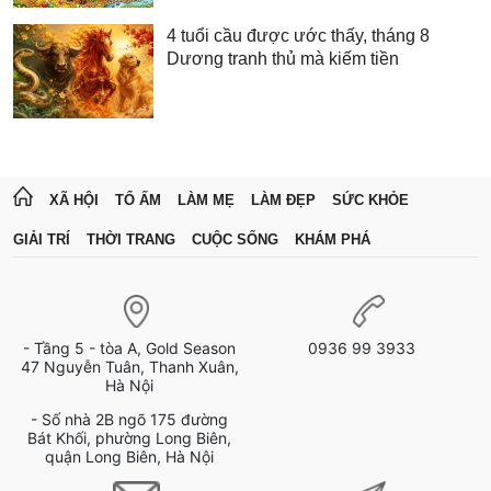
4 tuổi cầu được ước thấy, tháng 8
Dương tranh thủ mà kiếm tiền
XÃ HỘI
TỔ ẤM
LÀM MẸ
LÀM ĐẸP
SỨC KHỎE
GIẢI TRÍ
THỜI TRANG
CUỘC SỐNG
KHÁM PHÁ
- Tầng 5 - tòa A, Gold Season
0936 99 3933
47 Nguyễn Tuân, Thanh Xuân,
Hà Nội
- Số nhà 2B ngõ 175 đường
Bát Khối, phường Long Biên,
quận Long Biên, Hà Nội