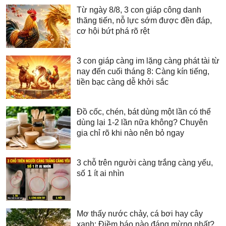
Từ ngày 8/8, 3 con giáp công danh
thăng tiến, nỗ lực sớm được đền đáp,
cơ hội bứt phá rõ rệt
3 con giáp càng im lặng càng phát tài từ
nay đến cuối tháng 8: Càng kín tiếng,
tiền bạc càng dễ khởi sắc
Đồ cốc, chén, bát dùng một lần có thể
dùng lại 1-2 lần nữa không? Chuyên
gia chỉ rõ khi nào nên bỏ ngay
3 chỗ trên người càng trắng càng yếu,
số 1 ít ai nhìn
Mơ thấy nước chảy, cá bơi hay cây
xanh: Điềm báo nào đáng mừng nhất?