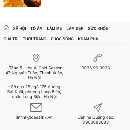
XÃ HỘI
TỔ ẤM
LÀM MẸ
LÀM ĐẸP
SỨC KHỎE
GIẢI TRÍ
THỜI TRANG
CUỘC SỐNG
KHÁM PHÁ
- Tầng 5 - tòa A, Gold Season
0936 99 3933
47 Nguyễn Tuân, Thanh Xuân,
Hà Nội
- Số nhà 2B ngõ 175 đường
Bát Khối, phường Long Biên,
quận Long Biên, Hà Nội
linhnt@ideaslink.vn
Liên hệ Quảng cáo:
0963888883