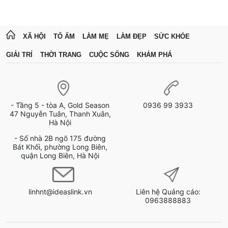
XÃ HỘI
TỔ ẤM
LÀM MẸ
LÀM ĐẸP
SỨC KHỎE
GIẢI TRÍ
THỜI TRANG
CUỘC SỐNG
KHÁM PHÁ
- Tầng 5 - tòa A, Gold Season
0936 99 3933
47 Nguyễn Tuân, Thanh Xuân,
Hà Nội
- Số nhà 2B ngõ 175 đường
Bát Khối, phường Long Biên,
quận Long Biên, Hà Nội
linhnt@ideaslink.vn
Liên hệ Quảng cáo:
0963888883