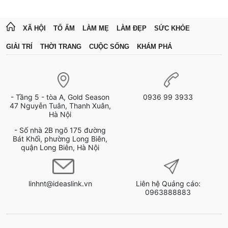
XÃ HỘI
TỔ ẤM
LÀM MẸ
LÀM ĐẸP
SỨC KHỎE
GIẢI TRÍ
THỜI TRANG
CUỘC SỐNG
KHÁM PHÁ
- Tầng 5 - tòa A, Gold Season
0936 99 3933
47 Nguyễn Tuân, Thanh Xuân,
Hà Nội
- Số nhà 2B ngõ 175 đường
Bát Khối, phường Long Biên,
quận Long Biên, Hà Nội
linhnt@ideaslink.vn
Liên hệ Quảng cáo:
0963888883