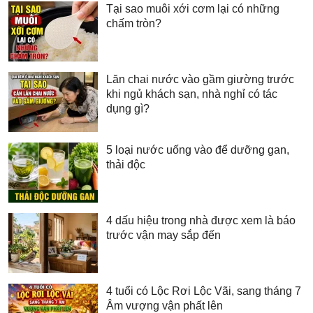
Tại sao muôi xới cơm lại có những
chấm tròn?
Lăn chai nước vào gầm giường trước
khi ngủ khách sạn, nhà nghỉ có tác
dụng gì?
5 loại nước uống vào để dưỡng gan,
thải độc
4 dấu hiệu trong nhà được xem là báo
trước vận may sắp đến
4 tuổi có Lộc Rơi Lộc Vãi, sang tháng 7
Âm vượng vận phất lên