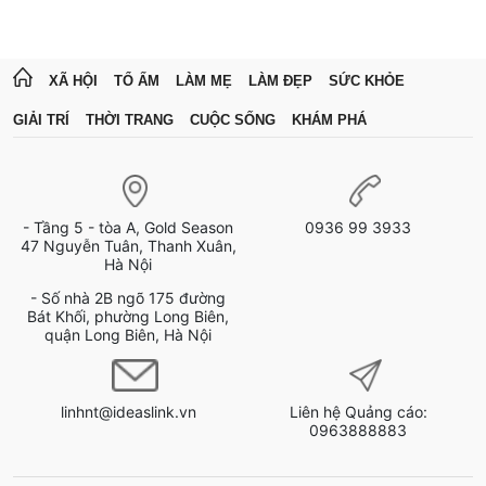
XÃ HỘI
TỔ ẤM
LÀM MẸ
LÀM ĐẸP
SỨC KHỎE
GIẢI TRÍ
THỜI TRANG
CUỘC SỐNG
KHÁM PHÁ
- Tầng 5 - tòa A, Gold Season
0936 99 3933
47 Nguyễn Tuân, Thanh Xuân,
Hà Nội
- Số nhà 2B ngõ 175 đường
Bát Khối, phường Long Biên,
quận Long Biên, Hà Nội
linhnt@ideaslink.vn
Liên hệ Quảng cáo:
0963888883