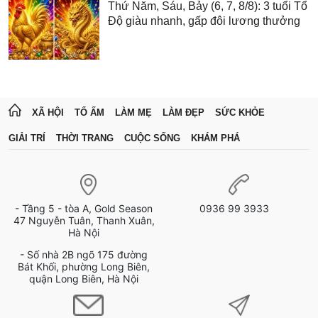
Thứ Năm, Sáu, Bảy (6, 7, 8/8): 3 tuổi Tổ
Độ giàu nhanh, gấp đôi lương thưởng
XÃ HỘI
TỔ ẤM
LÀM MẸ
LÀM ĐẸP
SỨC KHỎE
GIẢI TRÍ
THỜI TRANG
CUỘC SỐNG
KHÁM PHÁ
- Tầng 5 - tòa A, Gold Season
0936 99 3933
47 Nguyễn Tuân, Thanh Xuân,
Hà Nội
- Số nhà 2B ngõ 175 đường
Bát Khối, phường Long Biên,
quận Long Biên, Hà Nội