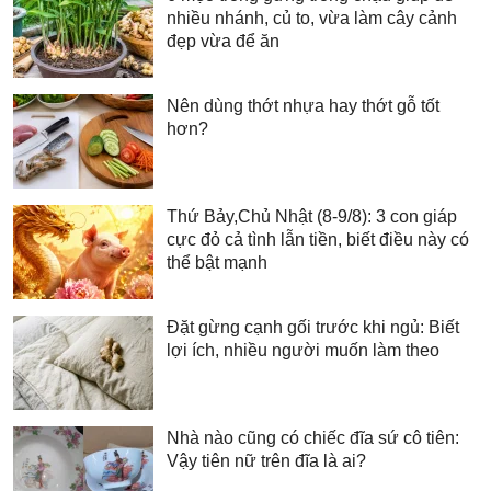
nhiều nhánh, củ to, vừa làm cây cảnh
đẹp vừa để ăn
Nên dùng thớt nhựa hay thớt gỗ tốt
hơn?
Thứ Bảy,Chủ Nhật (8-9/8): 3 con giáp
cực đỏ cả tình lẫn tiền, biết điều này có
thể bật mạnh
Đặt gừng cạnh gối trước khi ngủ: Biết
lợi ích, nhiều người muốn làm theo
Nhà nào cũng có chiếc đĩa sứ cô tiên:
Vậy tiên nữ trên đĩa là ai?