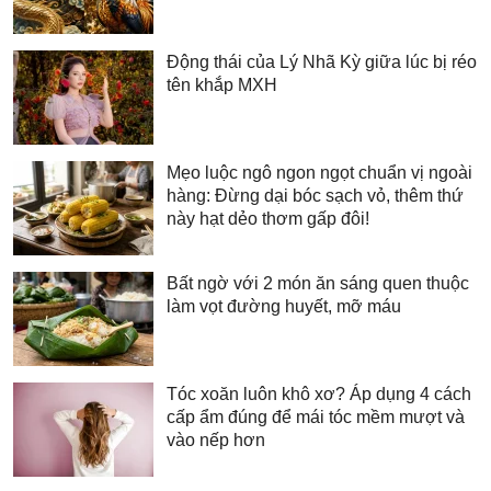
Động thái của Lý Nhã Kỳ giữa lúc bị réo
tên khắp MXH
Mẹo luộc ngô ngon ngọt chuẩn vị ngoài
hàng: Đừng dại bóc sạch vỏ, thêm thứ
này hạt dẻo thơm gấp đôi!
Bất ngờ với 2 món ăn sáng quen thuộc
làm vọt đường huyết, mỡ máu
Tóc xoăn luôn khô xơ? Áp dụng 4 cách
cấp ẩm đúng để mái tóc mềm mượt và
vào nếp hơn