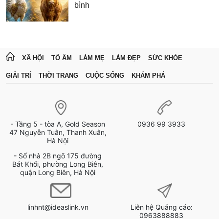
bình
XÃ HỘI
TỔ ẤM
LÀM MẸ
LÀM ĐẸP
SỨC KHỎE
GIẢI TRÍ
THỜI TRANG
CUỘC SỐNG
KHÁM PHÁ
- Tầng 5 - tòa A, Gold Season
0936 99 3933
47 Nguyễn Tuân, Thanh Xuân,
Hà Nội
- Số nhà 2B ngõ 175 đường
Bát Khối, phường Long Biên,
quận Long Biên, Hà Nội
linhnt@ideaslink.vn
Liên hệ Quảng cáo:
0963888883