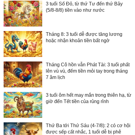
3 tuổi Số Đỏ, từ thứ Tư đến thứ Bảy
(5/8-8/8) tiền vào như nước
Tháng 8: 3 tuổi dễ được tăng lương
hoặc nhận khoản tiền bất ngờ
Tháng Cô hồn vẫn Phát Tài: 3 tuổi phất
lên vù vù, đếm tiền mỏi tay trong tháng
7 âm lịch
3 tuổi ôm hết may mắn trong thiên hạ, từ
giờ đến Tết tiền của rủng rỉnh
Thứ Ba tới Thứ Sáu (4-7/8): 2 có cơ hội
được sếp cất nhắc, 1 tuổi dễ bị phê