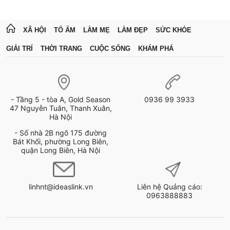
XÃ HỘI
TỔ ẤM
LÀM MẸ
LÀM ĐẸP
SỨC KHỎE
GIẢI TRÍ
THỜI TRANG
CUỘC SỐNG
KHÁM PHÁ
- Tầng 5 - tòa A, Gold Season
0936 99 3933
47 Nguyễn Tuân, Thanh Xuân,
Hà Nội
- Số nhà 2B ngõ 175 đường
Bát Khối, phường Long Biên,
quận Long Biên, Hà Nội
linhnt@ideaslink.vn
Liên hệ Quảng cáo:
0963888883