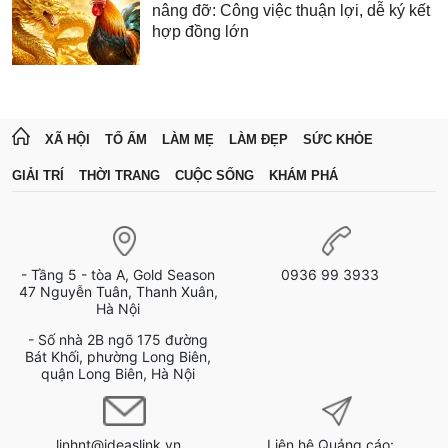
nâng đỡ: Công việc thuận lợi, dễ ký kết
hợp đồng lớn
XÃ HỘI
TỔ ẤM
LÀM MẸ
LÀM ĐẸP
SỨC KHỎE
GIẢI TRÍ
THỜI TRANG
CUỘC SỐNG
KHÁM PHÁ
- Tầng 5 - tòa A, Gold Season
0936 99 3933
47 Nguyễn Tuân, Thanh Xuân,
Hà Nội
- Số nhà 2B ngõ 175 đường
Bát Khối, phường Long Biên,
quận Long Biên, Hà Nội
linhnt@ideaslink.vn
Liên hệ Quảng cáo: