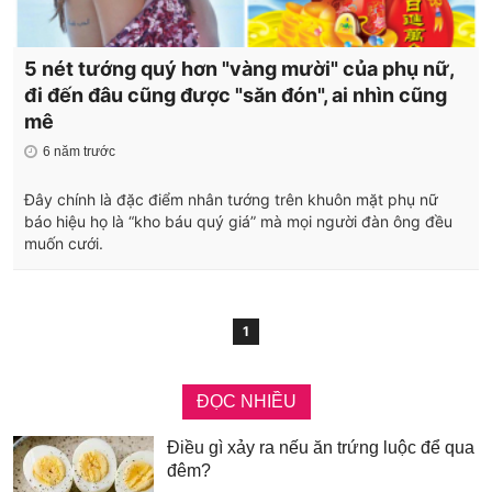
5 nét tướng quý hơn "vàng mười" của phụ nữ,
đi đến đâu cũng được "săn đón", ai nhìn cũng
mê
6 năm trước
Đây chính là đặc điểm nhân tướng trên khuôn mặt phụ nữ
báo hiệu họ là “kho báu quý giá” mà mọi người đàn ông đều
muốn cưới.
1
ĐỌC NHIỀU
Điều gì xảy ra nếu ăn trứng luộc để qua
đêm?