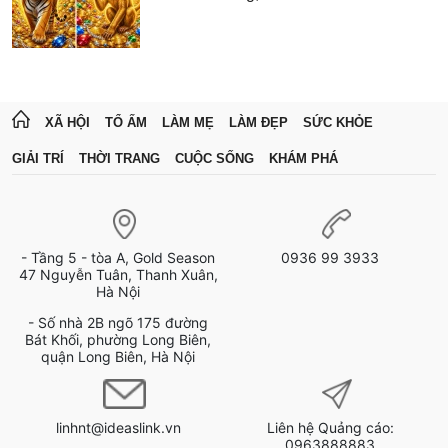
XÃ HỘI
TỔ ẤM
LÀM MẸ
LÀM ĐẸP
SỨC KHỎE
GIẢI TRÍ
THỜI TRANG
CUỘC SỐNG
KHÁM PHÁ
- Tầng 5 - tòa A, Gold Season
0936 99 3933
47 Nguyễn Tuân, Thanh Xuân,
Hà Nội
- Số nhà 2B ngõ 175 đường
Bát Khối, phường Long Biên,
quận Long Biên, Hà Nội
linhnt@ideaslink.vn
Liên hệ Quảng cáo:
0963888883