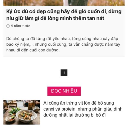
Ký ức dù có đẹp cũng hãy để gió cuốn đi, đừng
níu giữ làm gì để lòng mình thêm tan nát
9 năm trước
Dù chúng ta đã từng rất yêu nhau, từng cùng nhau xây đắp
bao kỷ niệm,... nhưng cuối cùng, ta vẫn chẳng được nắm tay
nhau đi đến cuối con đường.
1
ĐỌC NHIỀU
Ai cũng ăn trứng vịt lộn để bổ sung
canxi và protein, nhưng phần giàu dinh
dưỡng nhất lại thường bị bỏ đi