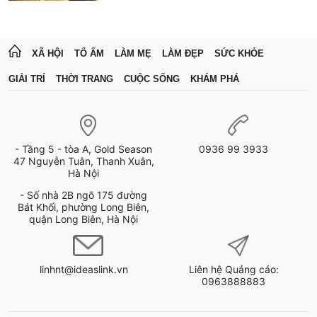
XÃ HỘI
TỔ ẤM
LÀM MẸ
LÀM ĐẸP
SỨC KHỎE
GIẢI TRÍ
THỜI TRANG
CUỘC SỐNG
KHÁM PHÁ
- Tầng 5 - tòa A, Gold Season
0936 99 3933
47 Nguyễn Tuân, Thanh Xuân,
Hà Nội
- Số nhà 2B ngõ 175 đường
Bát Khối, phường Long Biên,
quận Long Biên, Hà Nội
linhnt@ideaslink.vn
Liên hệ Quảng cáo:
0963888883