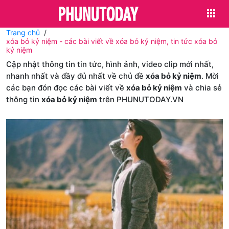
Trang chủ
xóa bỏ kỷ niệm - các bài viết về xóa bỏ kỷ niệm, tin tức xóa bỏ
kỷ niệm
Cập nhật thông tin tin tức, hình ảnh, video clip mới nhất,
nhanh nhất và đầy đủ nhất về chủ đề
xóa bỏ kỷ niệm
. Mời
các bạn đón đọc các bài viết về
xóa bỏ kỷ niệm
và chia sẻ
thông tin
xóa bỏ kỷ niệm
trên PHUNUTODAY.VN