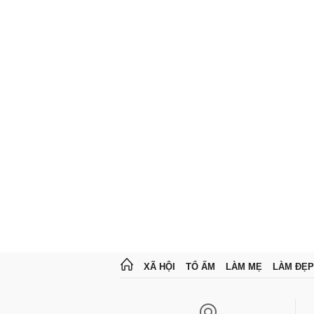
XÃ HỘI
TỔ ẤM
LÀM MẸ
LÀM ĐẸP