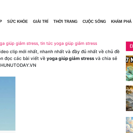
P
SỨC KHỎE
GIẢI TRÍ
THỜI TRANG
CUỘC SỐNG
KHÁM PHÁ
ga giúp giảm stress, tin tức yoga giúp giảm stress
Đ
video clip mới nhất, nhanh nhất và đầy đủ nhất về chủ đề
ón đọc các bài viết về
yoga giúp giảm stress
và chia sẻ
PHUNUTODAY.VN