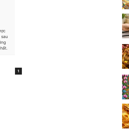
ược
, sau
ững
hất.
1