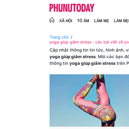
XÃ HỘI
TỔ ẤM
LÀM MẸ
LÀM ĐẸ
Trang chủ
yoga giúp giảm stress - các bài viết về yo
Cập nhật thông tin tin tức, hình ảnh, 
yoga giúp giảm stress
. Mời các bạn đ
thông tin
yoga giúp giảm stress
trên 