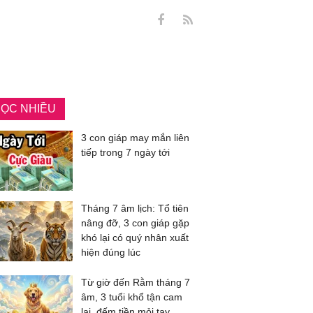
ỌC NHIỀU
3 con giáp may mắn liên
tiếp trong 7 ngày tới
Tháng 7 âm lịch: Tổ tiên
nâng đỡ, 3 con giáp gặp
khó lại có quý nhân xuất
hiện đúng lúc
Từ giờ đến Rằm tháng 7
âm, 3 tuổi khổ tận cam
lai, đếm tiền mỏi tay