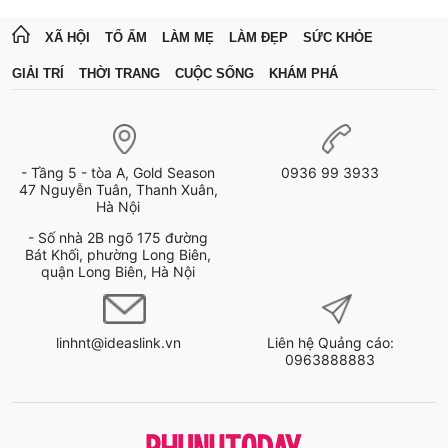
XÃ HỘI
TỔ ẤM
LÀM MẸ
LÀM ĐẸP
SỨC KHỎE
GIẢI TRÍ
THỜI TRANG
CUỘC SỐNG
KHÁM PHÁ
- Tầng 5 - tòa A, Gold Season
0936 99 3933
47 Nguyễn Tuân, Thanh Xuân,
Hà Nội
- Số nhà 2B ngõ 175 đường
Bát Khối, phường Long Biên,
quận Long Biên, Hà Nội
linhnt@ideaslink.vn
Liên hệ Quảng cáo:
0963888883