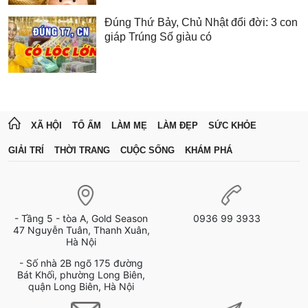
Đúng Thứ Bảy, Chủ Nhật đổi đời: 3 con
giáp Trúng Số giàu có
XÃ HỘI
TỔ ẤM
LÀM MẸ
LÀM ĐẸP
SỨC KHỎE
GIẢI TRÍ
THỜI TRANG
CUỘC SỐNG
KHÁM PHÁ
- Tầng 5 - tòa A, Gold Season
0936 99 3933
47 Nguyễn Tuân, Thanh Xuân,
Hà Nội
- Số nhà 2B ngõ 175 đường
Bát Khối, phường Long Biên,
quận Long Biên, Hà Nội