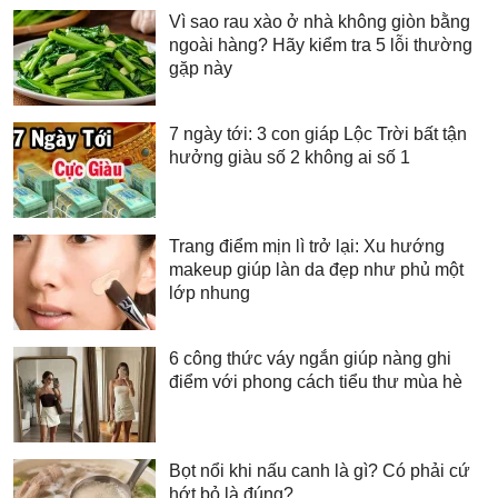
Vì sao rau xào ở nhà không giòn bằng
ngoài hàng? Hãy kiểm tra 5 lỗi thường
gặp này
7 ngày tới: 3 con giáp Lộc Trời bất tận
hưởng giàu số 2 không ai số 1
Trang điểm mịn lì trở lại: Xu hướng
makeup giúp làn da đẹp như phủ một
lớp nhung
6 công thức váy ngắn giúp nàng ghi
điểm với phong cách tiểu thư mùa hè
Bọt nổi khi nấu canh là gì? Có phải cứ
hớt bỏ là đúng?