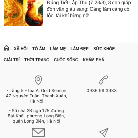
Đúng Tiết Lập Thu (7-23/8), 3 con giáp
đón vận giàu sang: Càng làm càng có
lộc, tài khí bừng nở
XÃ HỘI
TỔ ẤM
LÀM MẸ
LÀM ĐẸP
SỨC KHỎE
GIẢI TRÍ
THỜI TRANG
CUỘC SỐNG
KHÁM PHÁ
- Tầng 5 - tòa A, Gold Season
0936 99 3933
47 Nguyễn Tuân, Thanh Xuân,
Hà Nội
- Số nhà 2B ngõ 175 đường
Bát Khối, phường Long Biên,
quận Long Biên, Hà Nội