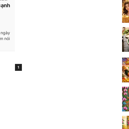
cạnh
y ngày
n nói
1