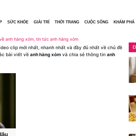
P
SỨC KHỎE
GIẢI TRÍ
THỜI TRANG
CUỘC SỐNG
KHÁM PHÁ
 về anh hàng xóm, tin tức anh hàng xóm
video clip mới nhất, nhanh nhất và đầy đủ nhất về chủ đề
Đ
ác bài viết về
anh hàng xóm
và chia sẻ thông tin
anh
 dâu