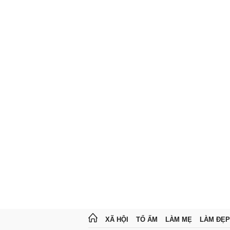
XÃ HỘI
TỔ ẤM
LÀM MẸ
LÀM ĐẸP