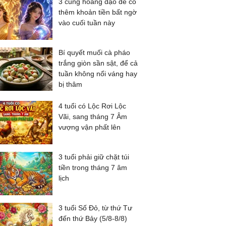
3 cung hoàng đạo dễ có
thêm khoản tiền bất ngờ
vào cuối tuần này
Bí quyết muối cà pháo
trắng giòn sần sật, để cả
tuần không nổi váng hay
bị thâm
4 tuổi có Lộc Rơi Lộc
Vãi, sang tháng 7 Âm
vượng vận phất lên
3 tuổi phải giữ chặt túi
tiền trong tháng 7 âm
lịch
3 tuổi Số Đỏ, từ thứ Tư
đến thứ Bảy (5/8-8/8)