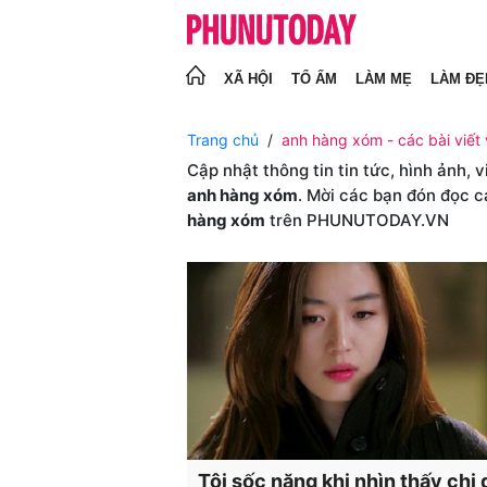
XÃ HỘI
TỔ ẤM
LÀM MẸ
LÀM ĐẸ
Trang chủ
anh hàng xóm - các bài viết
Cập nhật thông tin tin tức, hình ảnh, 
anh hàng xóm
. Mời các bạn đón đọc c
hàng xóm
trên PHUNUTODAY.VN
Tôi sốc nặng khi nhìn thấy chị