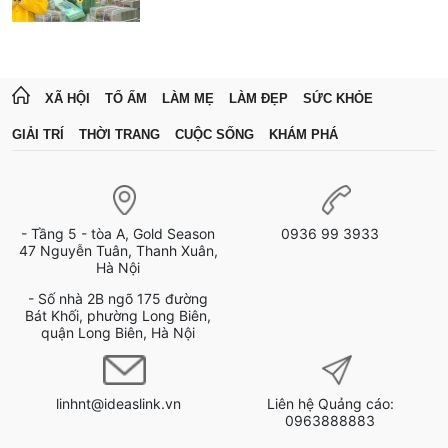
XÃ HỘI
TỔ ẤM
LÀM MẸ
LÀM ĐẸP
SỨC KHỎE
GIẢI TRÍ
THỜI TRANG
CUỘC SỐNG
KHÁM PHÁ
- Tầng 5 - tòa A, Gold Season
0936 99 3933
47 Nguyễn Tuân, Thanh Xuân,
Hà Nội
- Số nhà 2B ngõ 175 đường
Bát Khối, phường Long Biên,
quận Long Biên, Hà Nội
linhnt@ideaslink.vn
Liên hệ Quảng cáo:
0963888883