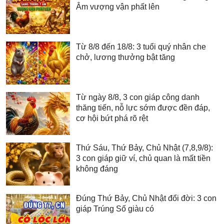
Âm vượng vận phất lên
Từ 8/8 đến 18/8: 3 tuổi quý nhân che
chở, lương thưởng bật tăng
Từ ngày 8/8, 3 con giáp công danh
thăng tiến, nỗ lực sớm được đền đáp,
cơ hội bứt phá rõ rệt
Thứ Sáu, Thứ Bảy, Chủ Nhật (7,8,9/8):
3 con giáp giữ ví, chủ quan là mất tiền
không đáng
Đúng Thứ Bảy, Chủ Nhật đổi đời: 3 con
giáp Trúng Số giàu có