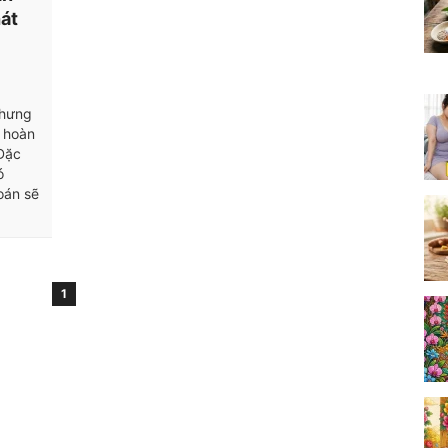
hát
nhưng
g hoàn
 Đặc
ó
oán sẽ
1