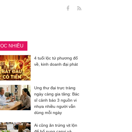
ỌC NHIỀU
4 tuổi lộc tứ phương đổ
về, kinh doanh đại phát
Ung thư đại trực tràng
ngày càng gia tăng: Bác
sĩ cảnh báo 3 nguồn vi
nhựa nhiều người vẫn
dùng mỗi ngày
Ai cũng ăn trứng vịt lộn
để bổ sung canxi và