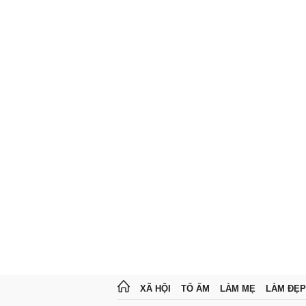
XÃ HỘI
TỔ ẤM
LÀM MẸ
LÀM ĐẸP