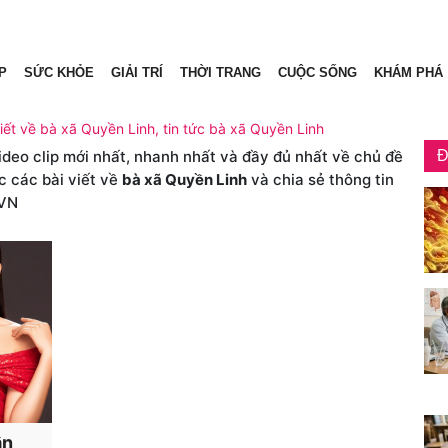
P
SỨC KHỎE
GIẢI TRÍ
THỜI TRANG
CUỘC SỐNG
KHÁM PHÁ
iết về bà xã Quyền Linh, tin tức bà xã Quyền Linh
video clip mới nhất, nhanh nhất và đầy đủ nhất về chủ đề
Đ
c các bài viết về
bà xã Quyền Linh
và chia sẻ thông tin
VN
ận