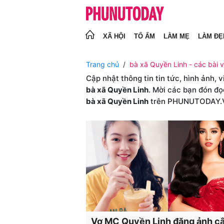
XÃ HỘI
TỔ ẤM
LÀM MẸ
LÀM ĐẸ
Trang chủ
bà xã Quyền Linh - các bài v
Cập nhật thông tin tin tức, hình ảnh, 
bà xã Quyền Linh
. Mời các bạn đón đọ
bà xã Quyền Linh
trên PHUNUTODAY.
Vợ MC Quyền Linh đăng ảnh c