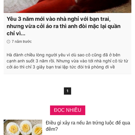
Yêu 3 năm mới vào nhà nghỉ với bạn trai,
nhưng vừa cởi áo ra thì anh đòi mặc lại quần
chỉ vì...
7 năm trước
Hà đành chiều lòng người yêu vì dù sao cô cũng đã ở bên
cạnh anh suốt 3 năm rồi. Nhưng vừa vào tới nhà nghỉ cô từ từ
cởi áo thì chỉ 3 giây bạn trai lập tức đòi trả phòng đi về
1
ĐỌC NHIỀU
Điều gì xảy ra nếu ăn trứng luộc để qua
đêm?