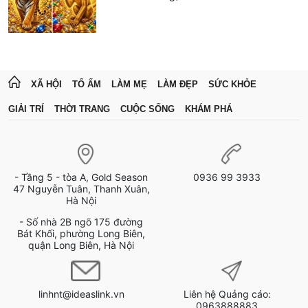
XÃ HỘI
TỔ ẤM
LÀM MẸ
LÀM ĐẸP
SỨC KHỎE
GIẢI TRÍ
THỜI TRANG
CUỘC SỐNG
KHÁM PHÁ
- Tầng 5 - tòa A, Gold Season
0936 99 3933
47 Nguyễn Tuân, Thanh Xuân,
Hà Nội
- Số nhà 2B ngõ 175 đường
Bát Khối, phường Long Biên,
quận Long Biên, Hà Nội
linhnt@ideaslink.vn
Liên hệ Quảng cáo:
0963888883