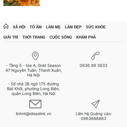
XÃ HỘI
TỔ ẤM
LÀM MẸ
LÀM ĐẸP
SỨC KHỎE
GIẢI TRÍ
THỜI TRANG
CUỘC SỐNG
KHÁM PHÁ
- Tầng 5 - tòa A, Gold Season
0936 99 3933
47 Nguyễn Tuân, Thanh Xuân,
Hà Nội
- Số nhà 2B ngõ 175 đường
Bát Khối, phường Long Biên,
quận Long Biên, Hà Nội
linhnt@ideaslink.vn
Liên hệ Quảng cáo:
0963888883