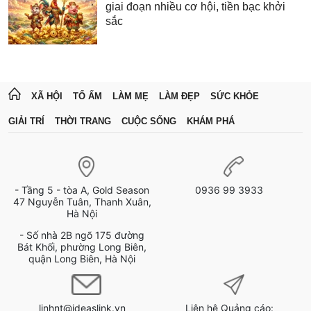
giai đoạn nhiều cơ hội, tiền bạc khởi
sắc
XÃ HỘI
TỔ ẤM
LÀM MẸ
LÀM ĐẸP
SỨC KHỎE
GIẢI TRÍ
THỜI TRANG
CUỘC SỐNG
KHÁM PHÁ
- Tầng 5 - tòa A, Gold Season
0936 99 3933
47 Nguyễn Tuân, Thanh Xuân,
Hà Nội
- Số nhà 2B ngõ 175 đường
Bát Khối, phường Long Biên,
quận Long Biên, Hà Nội
linhnt@ideaslink.vn
Liên hệ Quảng cáo: