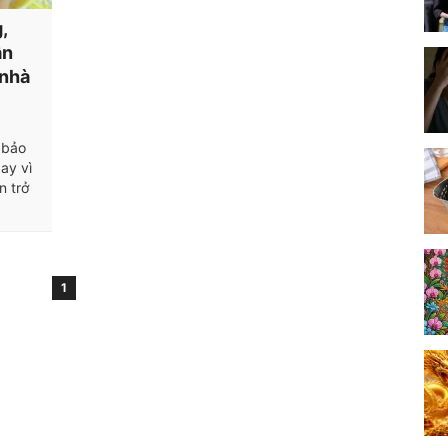
,
ần
 nhà
 bảo
ay vì
n trở
1