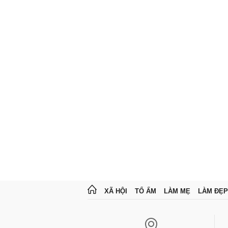
XÃ HỘI
TỔ ẤM
LÀM MẸ
LÀM ĐẸP