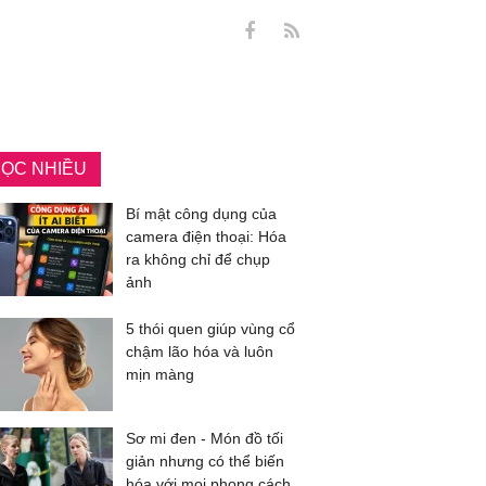
ỌC NHIỀU
Bí mật công dụng của
camera điện thoại: Hóa
ra không chỉ để chụp
ảnh
5 thói quen giúp vùng cổ
chậm lão hóa và luôn
mịn màng
Sơ mi đen - Món đồ tối
giản nhưng có thể biến
hóa với mọi phong cách