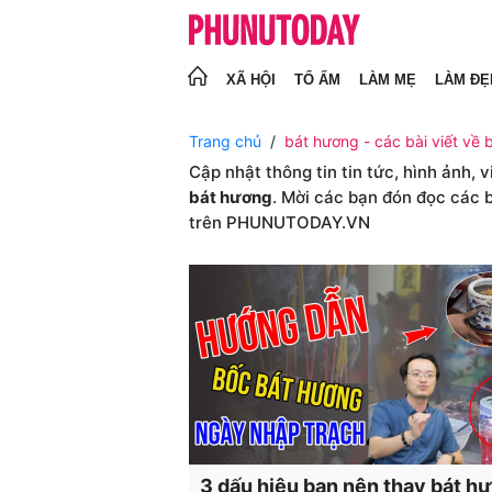
XÃ HỘI
TỔ ẤM
LÀM MẸ
LÀM ĐẸ
Trang chủ
bát hương - các bài viết về 
Cập nhật thông tin tin tức, hình ảnh, 
bát hương
. Mời các bạn đón đọc các b
trên PHUNUTODAY.VN
3 dấu hiệu bạn nên thay bát h