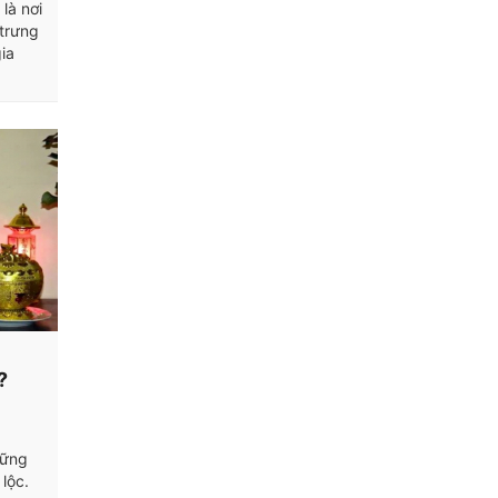
 là nơi
 trưng
ia
?
hững
lộc.