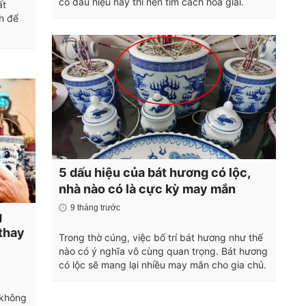
có dấu hiệu này thì nên tìm cách hóa giải.
ất
nh để
5 dấu hiệu của bát hương có lộc,
nhà nào có là cực kỳ may mắn
9 tháng trước
g
 thay
Trong thờ cúng, việc bố trí bát hương như thế
nào có ý nghĩa vô cùng quan trọng. Bát hương
có lộc sẽ mang lại nhiều may mắn cho gia chủ.
 không