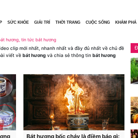
P
SỨC KHỎE
GIẢI TRÍ
THỜI TRANG
CUỘC SỐNG
KHÁM PHÁ
bát hương, tin tức bát hương
video clip mới nhất, nhanh nhất và đầy đủ nhất về chủ đề
Đ
ài viết về
bát hương
và chia sẻ thông tin
bát hương
ương
Bát hương bốc cháy là điềm báo gì: