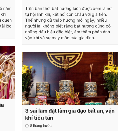
ối năm
Trên bàn thờ, bát hương luôn được xem là nơi
khí
tụ hội linh khí, kết nối con cháu với gia tiên.
u quen
Thế nhưng dù thắp hương mỗi ngày, nhiều
tài lộc
người lại không biết rằng bát hương cũng có
những dấu hiệu đặc biệt, âm thầm phản ánh
vận khí và sự may mắn của gia đình.
ia
3 sai lầm đặt làm gia đạo bất an, vận
khí tiêu tán
8 tháng trước